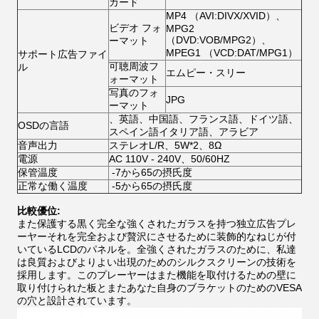
カード
MP4 （AVI:DIVX/XVID）、
ビデオ フォ
MPG2
（DVD:VOB/MPG2）、
ーマット
MPEG1 （VCD:DAT/MPG1）
サポート広告ファイ
可聴周波フ
ル
エムピー・スリー
ォーマット
写真のフォ
JPG
ーマット
、英語、中国語、フランス語、ドイツ語、
OSDの言語
スペイン語イタリア語、アラビア
音声出力
ステレオL/R、5W*2、8Ω
電源
AC 110V - 240V、50/60HZ
保管温度
-7から65の摂氏度
正常な働く温度
-5から65の摂氏度
比較優位:
また保護する黒く完全な強くされたガラスを持つ独立広告プレ
ーヤーそれを完全および贅沢にさせるために装飾的なねじが付
いているLCDのパネルを。全強くされたガラスのために、私達
は良質およびよりよい出現のためのシルクスクリーンの技術を
採用します。このプレーヤーはまた機能を取付けるための壁に
取り付けられた板とまたあなた自身のブラケットのためのVESA
の穴と設計されています。