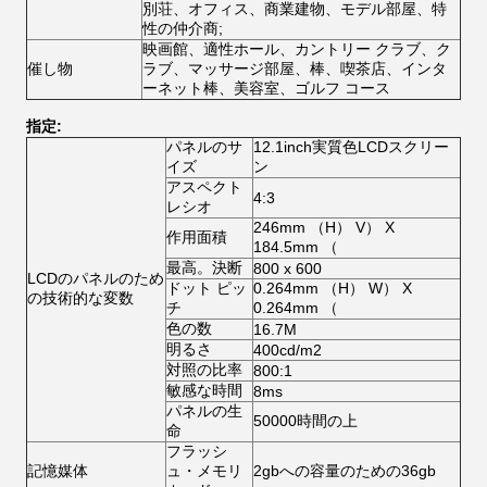
別荘、オフィス、商業建物、モデル部屋、特
性の仲介商;
映画館、適性ホール、カントリー クラブ、ク
催し物
ラブ、マッサージ部屋、棒、喫茶店、インタ
ーネット棒、美容室、ゴルフ コース
指定:
パネルのサ
12.1inch実質色LCDスクリー
イズ
ン
アスペクト
4:3
レシオ
246mm （H） V） X
作用面積
184.5mm （
最高。決断
800 x 600
LCDのパネルのため
ドット ピッ
0.264mm （H） W） X
の技術的な変数
チ
0.264mm （
色の数
16.7M
明るさ
400cd/m2
対照の比率
800:1
敏感な時間
8ms
パネルの生
50000時間の上
命
フラッシ
記憶媒体
ュ・メモリ
2gbへの容量のための36gb