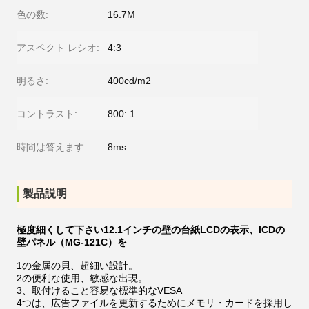
色の数:
16.7M
アスペクト レシオ:
4:3
明るさ:
400cd/m2
コントラスト:
800: 1
時間は答えます:
8ms
製品説明
極度細くして下さい12.1インチの壁の台紙LCDの表示、lCDの
壁パネル（MG-121C）を
1の金属の貝、超細い設計。
2の便利な使用、敏感な出現。
3、取付けること容易な標準的なVESA
4つは、広告ファイルを更新するためにメモリ・カードを採用し