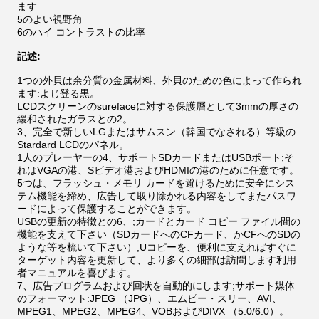
ます
5のよい視野角
6のハイ コントラストの比率
記述:
1つの外貝は余分質の金属材料、外貝のための色によって作られ
ます:よじ登る黒。
LCDスクリーンのsurefaceに対する保護層として3mmの厚さの
緩和されたガラスとの2。
3、完全で新しいLGまたはサムスン（韓国でなされる）等級の
Stardard LCDのパネル。
1人のプレーヤーの4、サポートSDカードまたはUSBポート;そ
れはVGAの港、Sビデオ港およびHDMIの港のために任意です。
5つは、フラッシュ・メモリ カードを避けるために安全にシス
テム機能を締め、広告して取り除かれる内容をしてまたパスワ
ードによって保護することができます。
USBの更新の特徴との6、;カードとカード コピー ファイル間の
機能を支えて下さい（SDカードへのCFカード、かCFへのSDの
ような等を梳いて下さい）;Uコピーを、便利に支えればすぐに
ターゲット内容を更新して、より多くの細部は訪問します利用
者マニュアルを喜びます。
7、広告プログラムおよび回状を自動的にします;サポート媒体
のフォーマット:JPEG （JPG）、エムピー・スリー、AVI、
MPEG1、MPEG2、MPEG4、VOBおよびDIVX （5.0/6.0）。