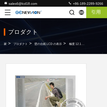
sales6@lcd18.com
+86-189-2289-9266
引用
プロダクト
>
>
>
家
プロダクト
壁の台紙 LCD の表示
極度 12.1 インチの壁の台紙 LCD の表示、lCD の壁パネルを細くして下さい