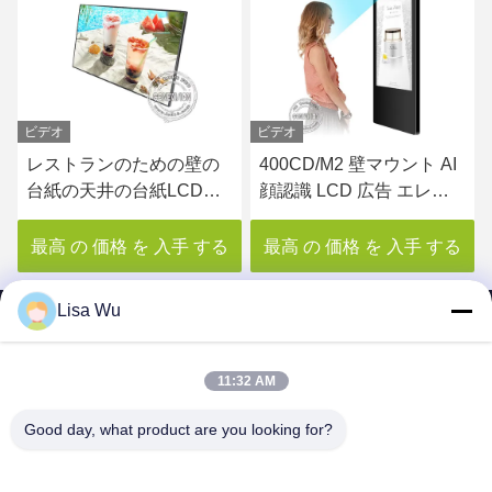
ビデオ
ンのための壁の
400CD/M2 壁マウント AI
450nits L
の台紙LCDデ
顔認識 LCD 広告 エレベ
レイ 壁に装
ニュー板
ーター デジタルサイネー
タルポスター
ジディスプレイ
価格 を 入手 する
最高 の 価格 を 入手 する
最高 の 価格
Lisa Wu
11:32 AM
SHENZHEN MERCEDESTECHNOLOGY CO.,
Good day, what product are you looking for?
LTD.