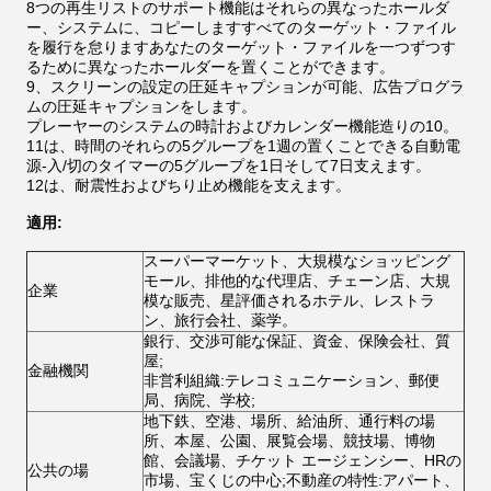
8つの再生リストのサポート機能はそれらの異なったホールダ
ー、システムに、コピーしますすべてのターゲット・ファイル
を履行を怠りますあなたのターゲット・ファイルを一つずつす
るために異なったホールダーを置くことができます。
9、スクリーンの設定の圧延キャプションが可能、広告プログラ
ムの圧延キャプションをします。
プレーヤーのシステムの時計およびカレンダー機能造りの10。
11は、時間のそれらの5グループを1週の置くことできる自動電
源-入/切のタイマーの5グループを1日そして7日支えます。
12は、耐震性およびちり止め機能を支えます。
適用:
スーパーマーケット、大規模なショッピング
モール、排他的な代理店、チェーン店、大規
企業
模な販売、星評価されるホテル、レストラ
ン、旅行会社、薬学。
銀行、交渉可能な保証、資金、保険会社、質
屋;
金融機関
非営利組織:テレコミュニケーション、郵便
局、病院、学校;
地下鉄、空港、場所、給油所、通行料の場
所、本屋、公園、展覧会場、競技場、博物
館、会議場、チケット エージェンシー、HRの
公共の場
市場、宝くじの中心;不動産の特性:アパート、