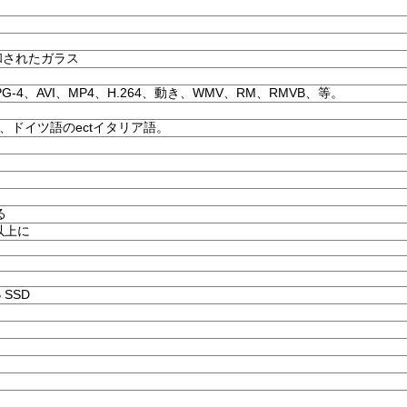
和されたガラス
PG-4、AVI、MP4、H.264、動き、WMV、RM、RMVB、等。
、ドイツ語のectイタリア語。
る
以上に
 SSD