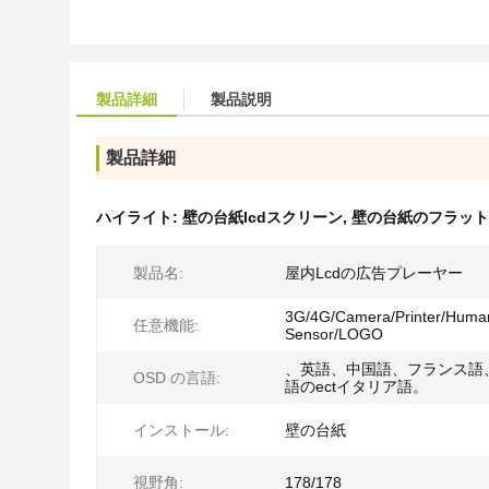
製品詳細
製品説明
製品詳細
ハイライト:
壁の台紙lcdスクリーン
,
壁の台紙のフラット
製品名:
屋内Lcdの広告プレーヤー
3G/4G/Camera/Printer/Huma
任意機能:
Sensor/LOGO
、英語、中国語、フランス語
OSD の言語:
語のectイタリア語。
インストール:
壁の台紙
視野角:
178/178