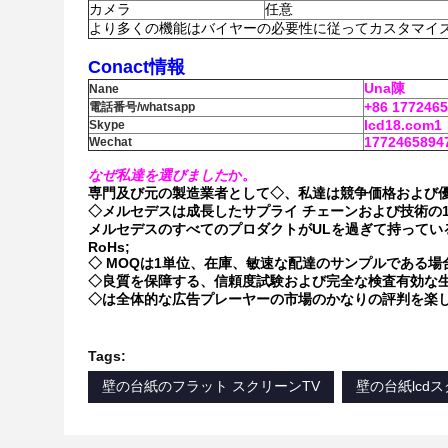
カメラ
任意
より多くの機能はバイヤーの必要性に従ってカスタマイ
Conact情報
Una陳
Nane
+86 177246
電話番号/whatsapp
lcd18.com1
Skype
1772465894
Wechat
なぜ私達を選びました
か。
専門及び元の製造業者として◇、私達は競争価格および優
◇メルセデスは成長したサプライ チェーンおよび技術の
メルセデスのすべてのプロダクトがULを過ぎて持っている
RoHs;
◇ MOQは1単位、在庫、敏速な配達のサンプルである場
◇良質を保障する、信頼度試験および完全な検査有効な生
◇は全体的な広告プレーヤーの市場のかなりの評判を楽し
Tags:
壁の台紙のフラット スクリーンTV
壁の台紙lcd