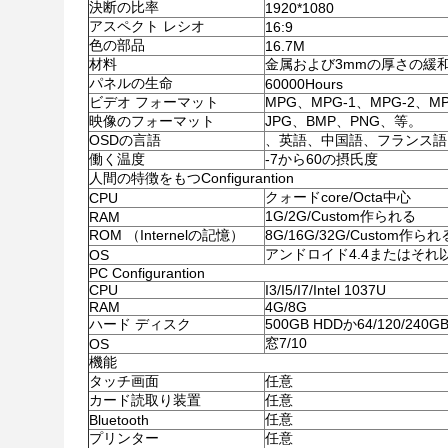
決断の比率
1920*1080
アスペクト レシオ
16:9
色の部品
16.7M
材料
金属および3mmの厚さの緩
パネルの生命
60000Hours
ビデオ フォーマット
MPG、MPG-1、MPG-2、M
映像のフォーマット
JPG、BMP、PNG、等。
OSDの言語
、英語、中国語、フランス語
働く温度
-7から60の摂氏度
人間の特徴をもつConfigurantion
クォードcore/Octa中心
CPU
1G/2G/Custom作られる
RAM
ROM （Internelの記憶）
8G/16G/32G/Custom作られ
アンドロイド4.4またはそれ
OS
PC Configurantion
CPU
I3/I5/I7/Intel 1037U
RAM
4G/8G
ハード ディスク
500GB HDDか64/120/240GB
窓7/10
OS
機能
タッチ画面
任意
カード読取り装置
任意
任意
Bluetooth
プリンター
任意