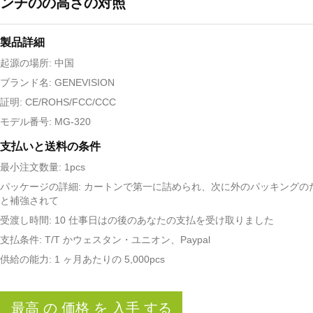
ンチのの高さの対照
製品詳細
起源の場所: 中国
ブランド名: GENEVISION
証明: CE/ROHS/FCC/CCC
モデル番号: MG-320
支払いと送料の条件
最小注文数量: 1pcs
パッケージの詳細: カートンで第一に詰められ、次に外のパッキングの
と補強されて
受渡し時間: 10 仕事日はの後のあなたの支払を受け取りました
支払条件: T/T かウェスタン・ユニオン、Paypal
供給の能力: 1 ヶ月あたりの 5,000pcs
最高 の 価格 を 入手 する