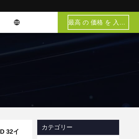
最高 の 価格 を 入手 する
カテゴリー
D 32イ