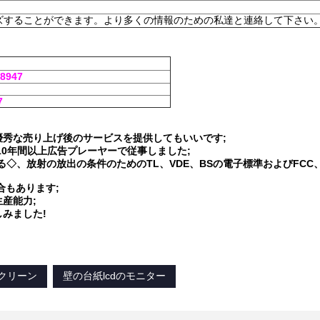
ズすることができます。より多くの情報のための私達と連絡して下さい
58947
7
秀な売り上げ後のサービスを提供してもいいです;
10年間以上広告プレーヤーで従事しました;
◇、放射の放出の条件のためのTL、VDE、BSの電子標準およびFCC
合もあります;
産能力;
みました!
スクリーン
壁の台紙lcdのモニター