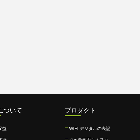
について
プロダクト
収益
WIFI デジタルの表記
旅行
タッチ画面キオスク