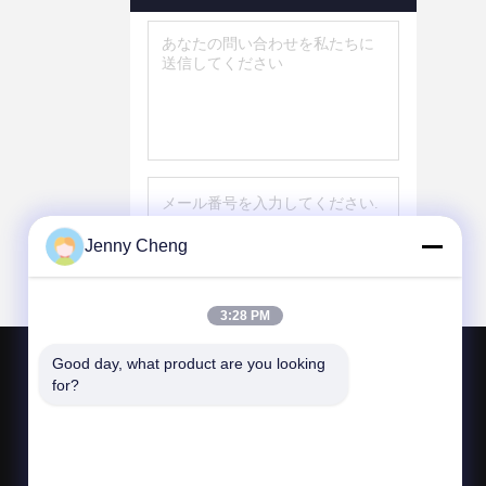
Jenny Cheng
送信する
3:28 PM
Good day, what product are you looking 
接触米国
for?
sales6@lcd18.com
+86-189-22899266