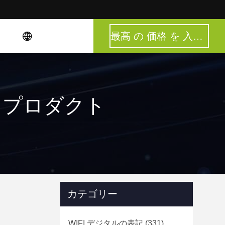
最高 の 価格 を 入手 する
チ 0 プロダクト
カテゴリー
WIFI デジタルの表記
(331)