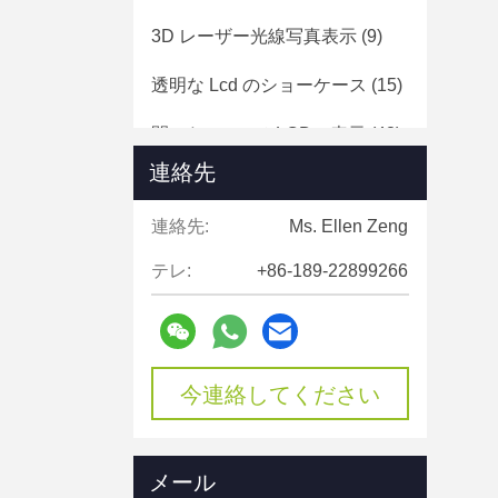
3D レーザー光線写真表示
(9)
透明な Lcd のショーケース
(15)
開いたフレームLCDの表示
(43)
連絡先
HD のメディア プレイヤー箱
(40)
連絡先:
Ms. Ellen Zeng
タッチ画面フレーム
(15)
テレ:
+86-189-22899266
タッチ画面のデジタル表記
(188)
デジタル表記の表示
(31)
今連絡してください
メール