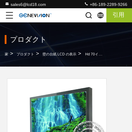
sales6@lcd18.com
+86-189-2289-9266
引用
プロダクト
>
>
>
家
プロダクト
壁の台紙 LCD の表示
Hd 70インチの壁の台紙LCDの表示サポートSdカードVgaかUsb、600cd/明るさM2の