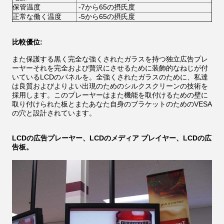
保管温度
-7から65の摂氏度
正常な働く温度
-5から65の摂氏度
比較優位:
また保護する黒く完全な強くされたガラスを持つ独立広告プレ
ーヤーそれを完全および贅沢にさせるために装飾的なねじが付
いているLCDのパネルを。全強くされたガラスのために、私達
は良質およびよりよい出現のためのシルクスクリーンの技術を
採用します。このプレーヤーはまた機能を取付けるための壁に
取り付けられた板とまたあなた自身のブラケットのためのVESA
の穴と設計されています。
LCDの広告プレーヤー、LCDのメディア プレイヤー、LCDの広
告板。