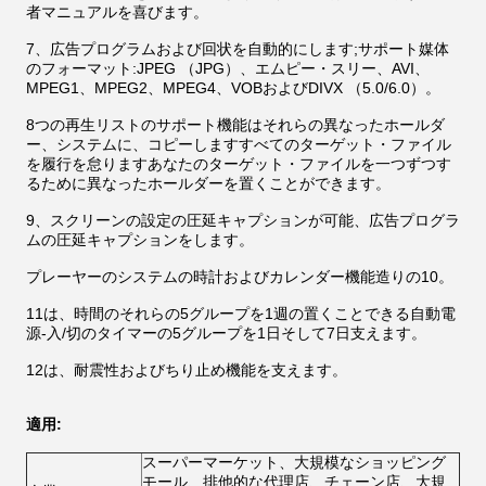
者マニュアルを喜びます。
7、広告プログラムおよび回状を自動的にします;サポート媒体
のフォーマット:JPEG （JPG）、エムピー・スリー、AVI、
MPEG1、MPEG2、MPEG4、VOBおよびDIVX （5.0/6.0）。
8つの再生リストのサポート機能はそれらの異なったホールダ
ー、システムに、コピーしますすべてのターゲット・ファイル
を履行を怠りますあなたのターゲット・ファイルを一つずつす
るために異なったホールダーを置くことができます。
9、スクリーンの設定の圧延キャプションが可能、広告プログラ
ムの圧延キャプションをします。
プレーヤーのシステムの時計およびカレンダー機能造りの10。
11は、時間のそれらの5グループを1週の置くことできる自動電
源-入/切のタイマーの5グループを1日そして7日支えます。
12は、耐震性およびちり止め機能を支えます。
適用:
スーパーマーケット、大規模なショッピング
モール、排他的な代理店、チェーン店、大規