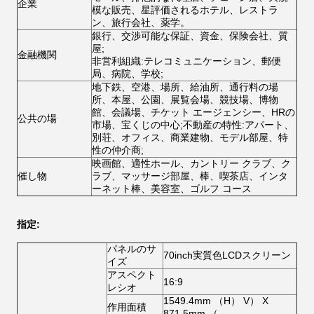
企業
模な販売、星評価されるホテル、レストラ
ン、旅行会社、薬学。
銀行、交渉可能な保証、資金、保険会社、質
屋;
金融機関
非営利組織:テレコミュニケーション、郵便
局、病院、学校;
地下鉄、空港、場所、給油所、通行料の場
所、本屋、公園、展覧会場、競技場、博物
館、会議場、チケット エージェンシー、HRの
公共の場
市場、宝くじの中心;不動産の特性:アパート、
別荘、オフィス、商業建物、モデル部屋、特
性の仲介商;
映画館、適性ホール、カントリー クラブ、ク
催し物
ラブ、マッサージ部屋、棒、喫茶店、インタ
ーネット棒、美容室、ゴルフ コース
指定:
パネルのサ
70inch実質色LCDスクリーン
イズ
アスペクト
16:9
レシオ
1549.4mm （H） V） X
作用面積
871.5mm （